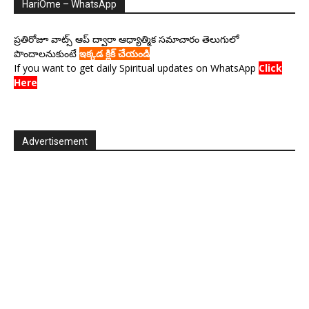
HariOme – WhatsApp
ప్రతిరోజూ వాట్స్ ఆప్ ద్వారా ఆధ్యాత్మిక సమాచారం తెలుగులో
పొందాలనుకుంటే
ఇక్కడ క్లిక్ చేయండి
If you want to get daily Spiritual updates on WhatsApp
Click
Here
Advertisement