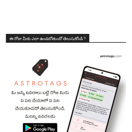
ఈ రోజు మీకు ఎలా ఉండబోతుందో తెలుసుకోండి ?