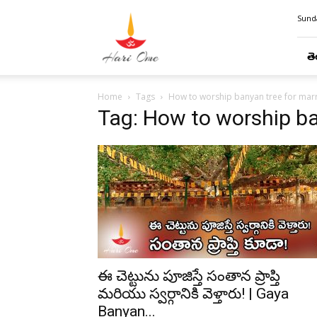
Hari
Sunda
Ome
తె
Home
Tags
How to worship banyan tree for mar
Tag: How to worship ba
ఈ చెట్టును పూజిస్తే సంతాన ప్రాప్తి
మరియు స్వర్గానికి వెళ్తారు! | Gaya
Banyan...