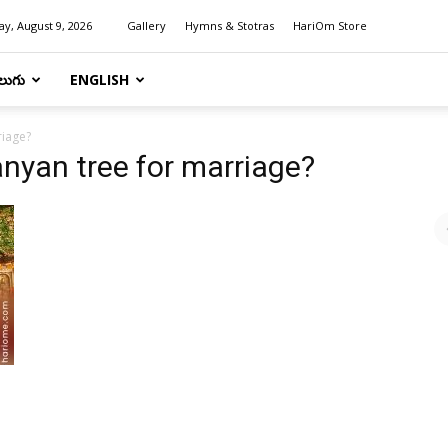
y, August 9, 2026
Gallery
Hymns & Stotras
HariOm Store
లుగు
ENGLISH
riage?
nyan tree for marriage?