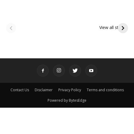
ఆషాఢ అమావాస్య:
ఆషాఢ పౌర్ణమి 2026:
పితృదేవతల ఆశీర్వాదం
ఇంద్రకీలాద్రి గిరి ప్రదక్షిణ
View all stories
పొందే పవిత్ర రోజు
Contact Us
Disclaimer
Privacy Policy
Terms and conditions
Powered by BytesEdge