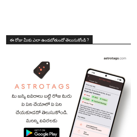
ఈ రోజు మీకు ఎలా ఉండబోతుందో తెలుసుకోండి ?