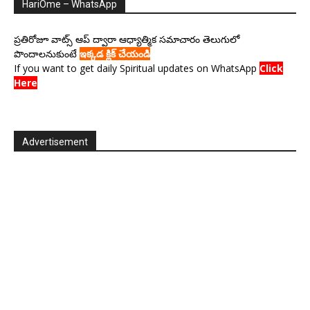
HariOme – WhatsApp
ప్రతిరోజూ వాట్స్ ఆప్ ద్వారా ఆధ్యాత్మిక సమాచారం తెలుగులో
పొందాలనుకుంటే
ఇక్కడ క్లిక్ చేయండి
If you want to get daily Spiritual updates on WhatsApp
Click
Here
Advertisement