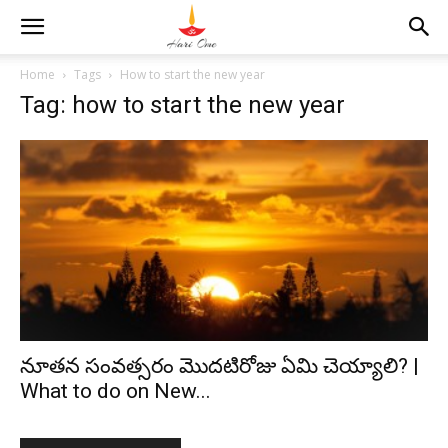
Home
Tags
How to start the new year
Tag: how to start the new year
నూతన సంవత్సరం మొదటిరోజు ఏమి చెయ్యాలి? |
What to do on New...