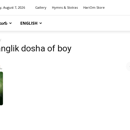
y, August 7, 2026
Gallery
Hymns & Stotras
HariOm Store
లుగు
ENGLISH
y
nglik dosha of boy