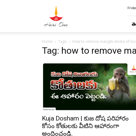
Hari
Frida
Ome
తె
Home
Tags
How to remove manglik dosha of bo
Tag: how to remove ma
Kuja Dosham | కుజ దోష పరిహారం
కోసం కోతులకు వీటిని ఆహారంగా
అందించండి.