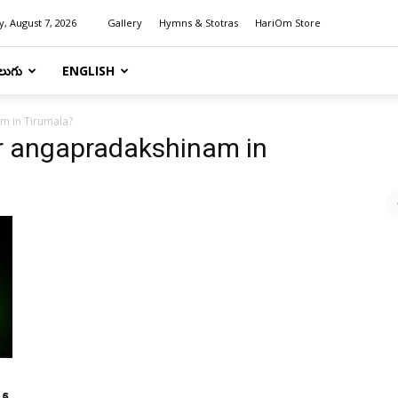
y, August 7, 2026
Gallery
Hymns & Stotras
HariOm Store
లుగు
ENGLISH
m in Tirumala?
or angapradakshinam in