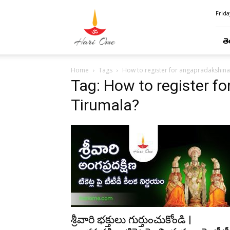
Hari
Frida
Ome
తె
Home
Tags
How to register for angapradakshina
Tag: How to register f
Tirumala?
శ్రీవారి భక్తులు గుర్తుంచుకోండి |