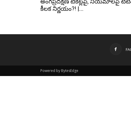
అంగప్రదక్షిణ టికెట్లపై, నియమాలపై టీటీ
కీలక నిర్ణయం?! |...
FA
Powered by BytesEdge