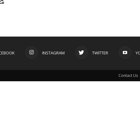
డీ
CEBOOK
INSTAGRAM
TWITTER
Y
Contact Us