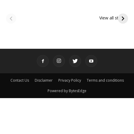
ఆషాఢ అమావాస్య:
ఆషాఢ పౌర్ణమి 2026:
పితృదేవతల ఆశీర్వాదం
ఇంద్రకీలాద్రి గిరి ప్రదక్షిణ
View all stories
పొందే పవిత్ర రోజు
Contact Us
Disclaimer
Privacy Policy
Terms and conditions
Powered by BytesEdge