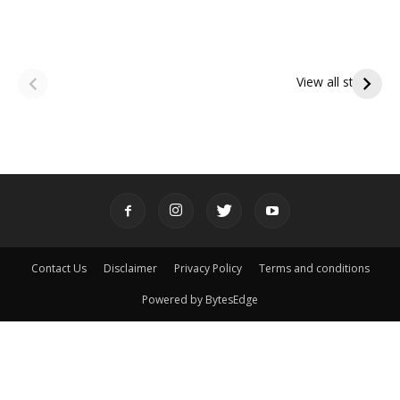
ఆషాఢ అమావాస్య:
ఆషాఢ పౌర్ణమి 2026:
పితృదేవతల ఆశీర్వాదం
ఇంద్రకీలాద్రి గిరి ప్రదక్షిణ
View all stories
పొందే పవిత్ర రోజు
Contact Us
Disclaimer
Privacy Policy
Terms and conditions
Powered by BytesEdge