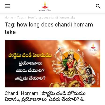
Home
Tags
How long does chandi homam take
Tag: how long does chandi homam
take
Chandi Homam | పౌర్ణమి చండీ హోమము
విధానం, ప్రయోజనాలు, ఎవరు చేయాలి? &...