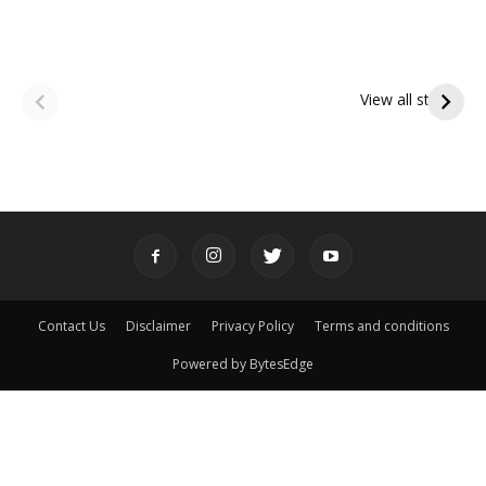
ఆషాఢ అమావాస్య:
ఆషాఢ పౌర్ణమి 2026:
పితృదేవతల ఆశీర్వాదం
ఇంద్రకీలాద్రి గిరి ప్రదక్షిణ
View all stories
పొందే పవిత్ర రోజు
Contact Us
Disclaimer
Privacy Policy
Terms and conditions
Powered by BytesEdge