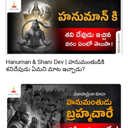
Hanuman & Shani Dev | హనుమంతుడికి
శనిదేవుడు ఏమని మాట ఇచ్చాడు?