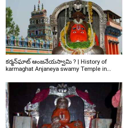
కర్మన్‌ఘాట్‌ ఆంజనేయస్వామి ? | History of
karmaghat Anjaneya swamy Temple in...