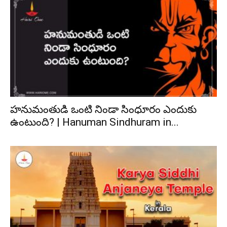
హనుమంతుడి ఒంటి నిండా సింధూరం ఎందుకు
ఉంటుంది? | Hanuman Sindhuram in...