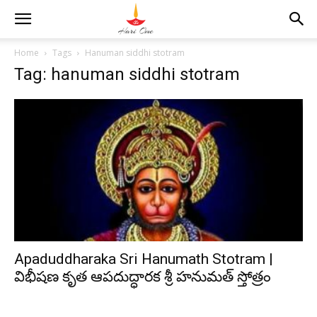
Home
Tags
Hanuman siddhi stotram
Tag: hanuman siddhi stotram
Apaduddharaka Sri Hanumath Stotram |
విభీషణ కృత ఆపదుద్ధారక శ్రీ హనుమత్ స్తోత్రం