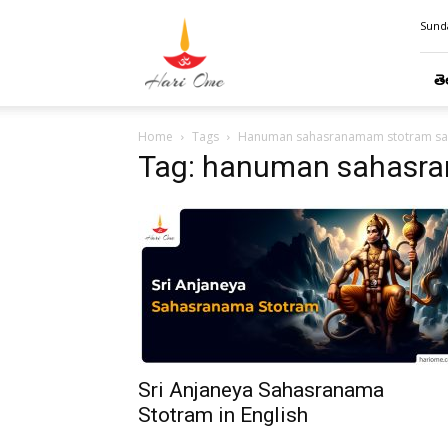
Hari
Sunda
Ome
తె
Home
Tags
Hanuman sahasranamam stotram san
Tag: hanuman sahasra
Sri Anjaneya Sahasranama
Stotram in English