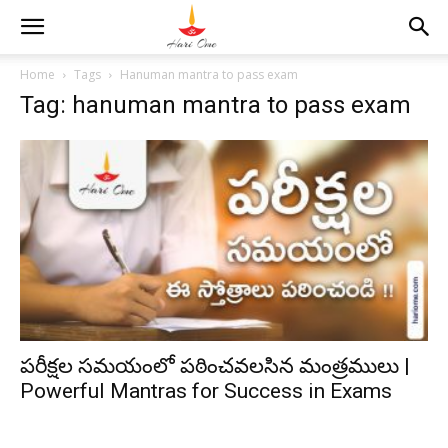
Home
Tags
Hanuman mantra to pass exam
Tag: hanuman mantra to pass exam
పరీక్షల సమయంలో పఠించవలసిన మంత్రములు |
Powerful Mantras for Success in Exams