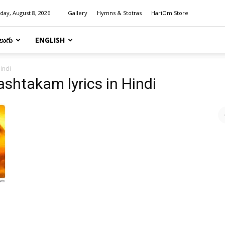
day, August 8, 2026
Gallery
Hymns & Stotras
HariOm Store
లుగు
ENGLISH
indi
htakam lyrics in Hindi