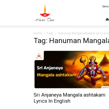
Hari
Satur
Ome
తె
Home
Tags
Hanuman Mangalashtakam lyrics in H
Tag: Hanuman Mangalas
Sri Anjaneya Mangala ashtakam
Lyrics In English