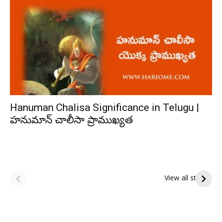
Hanuman Chalisa Significance in Telugu |
హనుమాన్ చాలీసా ప్రాముఖ్యత
ఆషాఢ అమావాస్య:
ఆషాఢ పౌర్ణమి 2026:
పితృదేవతల ఆశీర్వాదం
ఇంద్రకీలాద్రి గిరి ప్రదక్షిణ
View all stories
పొందే పవిత్ర రోజు