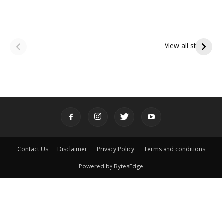
ఆషాఢ అమావాస్య:
ఆషాఢ పౌర్ణమి 2026:
పితృదేవతల ఆశీర్వాదం
ఇంద్రకీలాద్రి గిరి ప్రదక్షిణ
View all stories
పొందే పవిత్ర రోజు
Contact Us
Disclaimer
Privacy Policy
Terms and conditions
Powered by BytesEdge