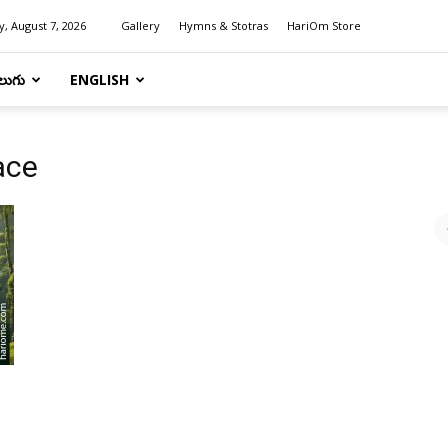
y, August 7, 2026
Gallery
Hymns & Stotras
HariOm Store
లుగు
ENGLISH
ace