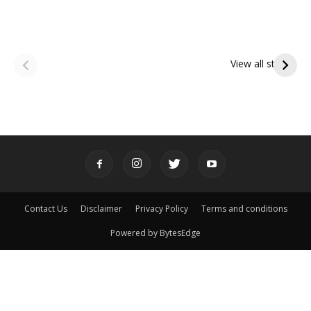
ఆషాఢ అమావాస్య:
ఆషాఢ పౌర్ణమి 2026:
పితృదేవతల ఆశీర్వాదం
ఇంద్రకీలాద్రి గిరి ప్రదక్షిణ
View all stories
పొందే పవిత్ర రోజు
Contact Us
Disclaimer
Privacy Policy
Terms and conditions
Powered by BytesEdge