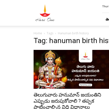
Hari
Thurs
Ome
తె
Home
Tags
Hanuman birth history
Tag: hanuman birth his
తెలుగువారు హనుమాన్ జయంతిని
ఎప్పుడు జరుపుకోవాలి ? తప్పక
పాటించాల్సిన విధి విధానాలు