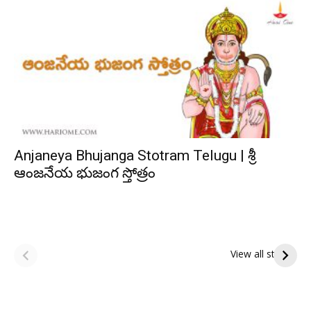
Anjaneya Bhujanga Stotram Telugu | శ్రీ
ఆంజనేయ భుజంగ స్తోత్రం
ఆషాఢ అమావాస్య:
ఆషాఢ పౌర్ణమి 2026:
పితృదేవతల ఆశీర్వాదం
ఇంద్రకీలాద్రి గిరి ప్రదక్షిణ
View all stories
పొందే పవిత్ర రోజు