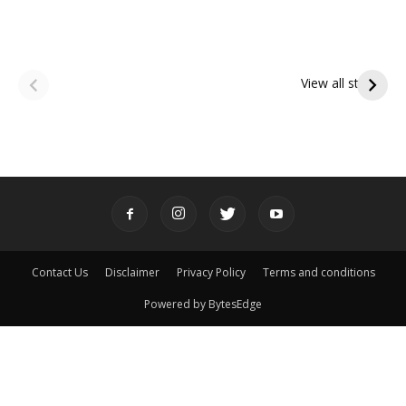
ఆషాఢ అమావాస్య:
ఆషాఢ పౌర్ణమి 2026:
పితృదేవతల ఆశీర్వాదం
ఇంద్రకీలాద్రి గిరి ప్రదక్షిణ
View all stories
పొందే పవిత్ర రోజు
Contact Us
Disclaimer
Privacy Policy
Terms and conditions
Powered by BytesEdge