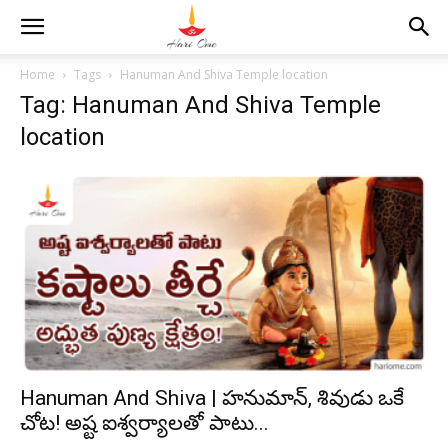
Home
Tags
Hanuman And Shiva Temple location
Tag: Hanuman And Shiva Temple
location
Hanuman And Shiva | హనుమాన్, శివుడు ఒకే
చోట! అష్ట ఐశ్వర్యాలతో పాటు...