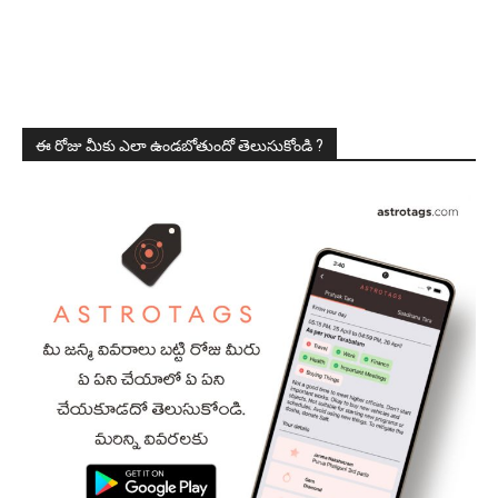
ఈ రోజు మీకు ఎలా ఉండబోతుందో తెలుసుకోండి ?