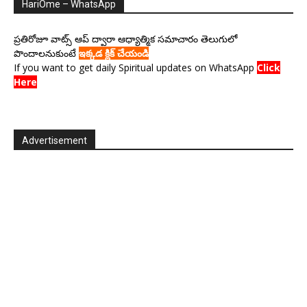
HariOme – WhatsApp
ప్రతిరోజూ వాట్స్ ఆప్ ద్వారా ఆధ్యాత్మిక సమాచారం తెలుగులో
పొందాలనుకుంటే
ఇక్కడ క్లిక్ చేయండి
If you want to get daily Spiritual updates on WhatsApp
Click
Here
Advertisement