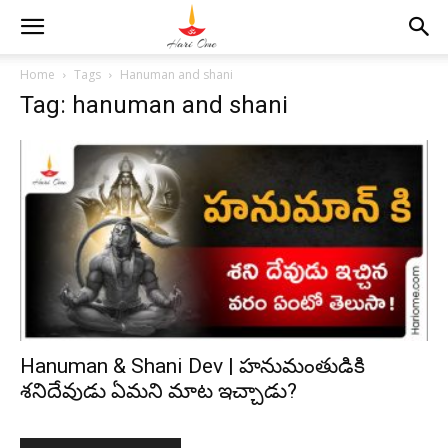
Home
Tags
Hanuman and shani
Tag: hanuman and shani
Hanuman & Shani Dev | హనుమంతుడికి
శనిదేవుడు ఏమని మాట ఇచ్చాడు?