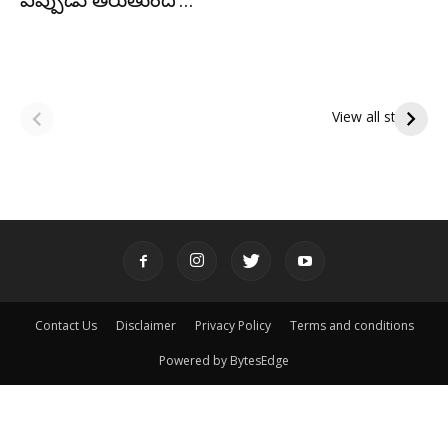
ఎప్పుడు తీరుతుందో...
ఆషాఢ అమావాస్య:
ఆషాఢ పౌర్ణమి 2026:
పితృదేవతల ఆశీర్వాదం
ఇంద్రకీలాద్రి గిరి ప్రదక్షిణ
View all stories
పొందే పవిత్ర రోజు
Contact Us
Disclaimer
Privacy Policy
Terms and conditions
Powered by BytesEdge