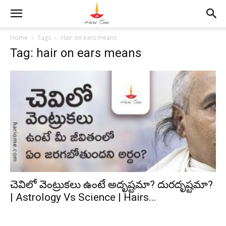
Home
Tags
Hair on ears means
Tag: hair on ears means
చెవిలో వెంట్రుకలు ఉంటే అదృష్టమా? దురదృష్టమా?
| Astrology Vs Science | Hairs...