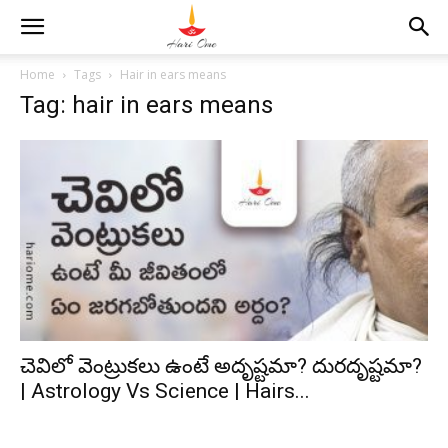
Home
Tags
Hair in ears means
Tag: hair in ears means
చెవిలో వెంట్రుకలు ఉంటే అదృష్టమా? దురదృష్టమా?
| Astrology Vs Science | Hairs...