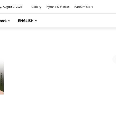
y, August 7, 2026
Gallery
Hymns & Stotras
HariOm Store
లుగు
ENGLISH