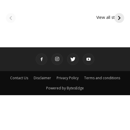
ఆషాఢ అమావాస్య:
ఆషాఢ పౌర్ణమి 2026:
పితృదేవతల ఆశీర్వాదం
ఇంద్రకీలాద్రి గిరి ప్రదక్షిణ
View all stories
పొందే పవిత్ర రోజు
Contact Us
Disclaimer
Privacy Policy
Terms and conditions
Powered by BytesEdge