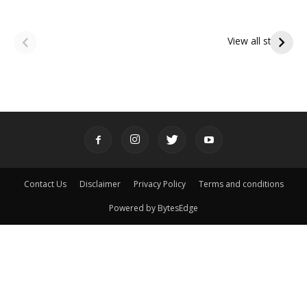
ఆషాఢ అమావాస్య:
ఆషాఢ పౌర్ణమి 2026:
పితృదేవతల ఆశీర్వాదం
ఇంద్రకీలాద్రి గిరి ప్రదక్షిణ
View all stories
పొందే పవిత్ర రోజు
Contact Us
Disclaimer
Privacy Policy
Terms and conditions
Powered by BytesEdge