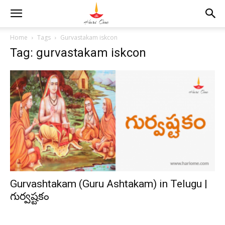
Home
Tags
Gurvastakam iskcon
Tag: gurvastakam iskcon
Gurvashtakam (Guru Ashtakam) in Telugu |
గుర్వష్టకం