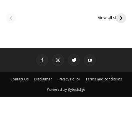
ఆషాఢ అమావాస్య:
ఆషాఢ పౌర్ణమి 2026:
పితృదేవతల ఆశీర్వాదం
ఇంద్రకీలాద్రి గిరి ప్రదక్షిణ
View all stories
పొందే పవిత్ర రోజు
Contact Us
Disclaimer
Privacy Policy
Terms and conditions
Powered by BytesEdge