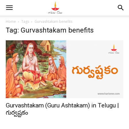
Home
Tags
Gurvashtakam benefits
Tag: Gurvashtakam benefits
Gurvashtakam (Guru Ashtakam) in Telugu |
గుర్వష్టకం