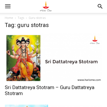
Home
Tags
Guru stotras
Tag: guru stotras
Sri Dattatreya Stotram – Guru Dattatreya
Stotram