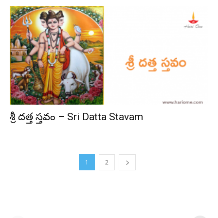
శ్రీ దత్త స్తవం – Sri Datta Stavam
1
2
ఆషాఢ అమావాస్య:
ఆషాఢ పౌర్ణమి 2026: