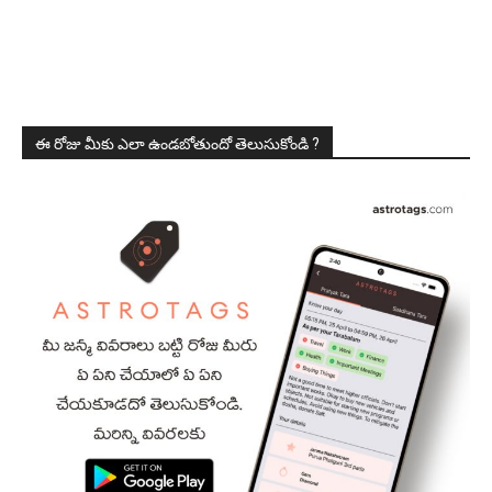
ఈ రోజు మీకు ఎలా ఉండబోతుందో తెలుసుకోండి ?