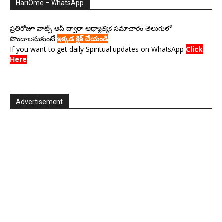
HariOme – WhatsApp
ప్రతిరోజూ వాట్స్ ఆప్ ద్వారా ఆధ్యాత్మిక సమాచారం తెలుగులో
పొందాలనుకుంటే
ఇక్కడ క్లిక్ చేయండి
If you want to get daily Spiritual updates on WhatsApp
Click
Here
Advertisement