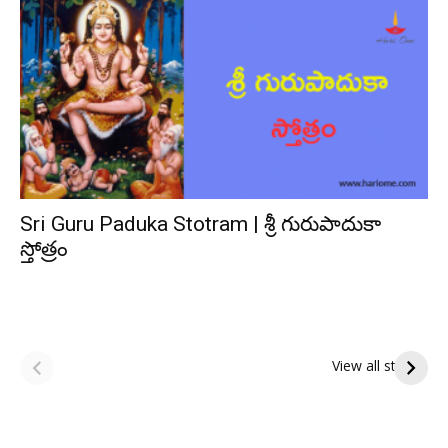
Sri Guru Paduka Stotram | శ్రీ గురుపాదుకా
స్తోత్రం
ఆషాఢ అమావాస్య:
ఆషాఢ పౌర్ణమి 2026:
పితృదేవతల ఆశీర్వాదం
ఇంద్రకీలాద్రి గిరి ప్రదక్షిణ
View all stories
పొందే పవిత్ర రోజు