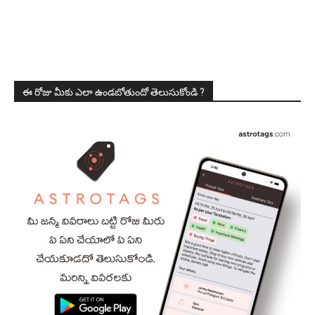
ఈ రోజు మీకు ఎలా ఉండబోతుందో తెలుసుకోండి ?