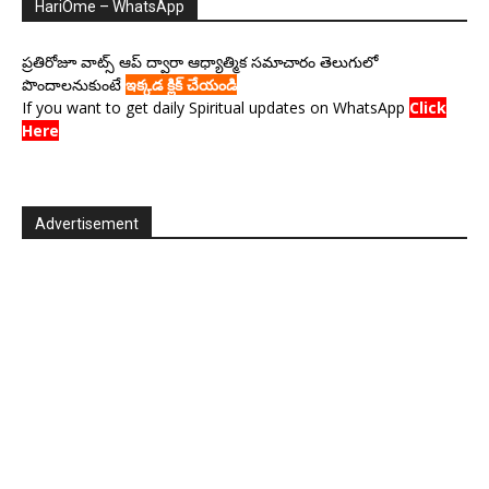
HariOme – WhatsApp
ప్రతిరోజూ వాట్స్ ఆప్ ద్వారా ఆధ్యాత్మిక సమాచారం తెలుగులో
పొందాలనుకుంటే
ఇక్కడ క్లిక్ చేయండి
If you want to get daily Spiritual updates on WhatsApp
Click
Here
Advertisement