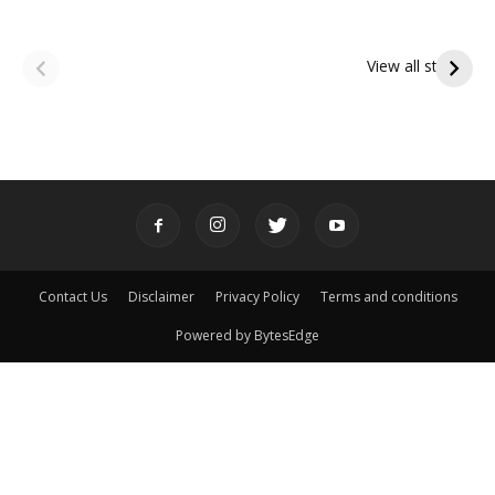
ఆషాఢ అమావాస్య:
ఆషాఢ పౌర్ణమి 2026:
పితృదేవతల ఆశీర్వాదం
ఇంద్రకీలాద్రి గిరి ప్రదక్షిణ
View all stories
పొందే పవిత్ర రోజు
Contact Us
Disclaimer
Privacy Policy
Terms and conditions
Powered by BytesEdge