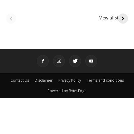
ఆషాఢ అమావాస్య:
ఆషాఢ పౌర్ణమి 2026:
పితృదేవతల ఆశీర్వాదం
ఇంద్రకీలాద్రి గిరి ప్రదక్షిణ
View all stories
పొందే పవిత్ర రోజు
Contact Us
Disclaimer
Privacy Policy
Terms and conditions
Powered by BytesEdge