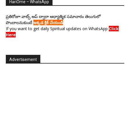
HariOme – WhatsApp
ప్రతిరోజూ వాట్స్ ఆప్ ద్వారా ఆధ్యాత్మిక సమాచారం తెలుగులో
పొందాలనుకుంటే
ఇక్కడ క్లిక్ చేయండి
If you want to get daily Spiritual updates on WhatsApp
Click
Here
Advertisement