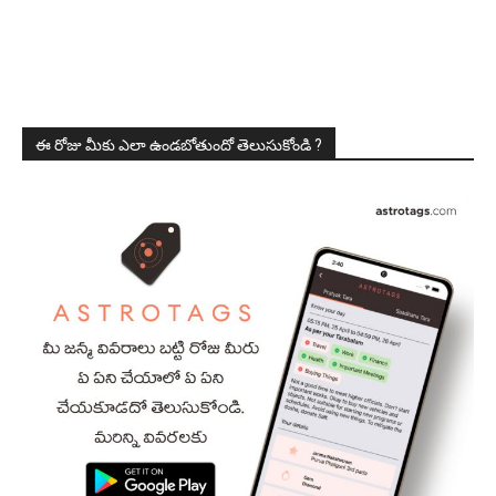
ఈ రోజు మీకు ఎలా ఉండబోతుందో తెలుసుకోండి ?