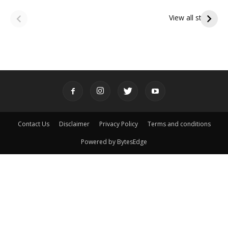
ఆషాఢ అమావాస్య:
ఆషాఢ పౌర్ణమి 2026:
పితృదేవతల ఆశీర్వాదం
ఇంద్రకీలాద్రి గిరి ప్రదక్షిణ
View all stories
పొందే పవిత్ర రోజు
Contact Us
Disclaimer
Privacy Policy
Terms and conditions
Powered by BytesEdge