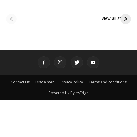
ఆషాఢ అమావాస్య:
ఆషాఢ పౌర్ణమి 2026:
పితృదేవతల ఆశీర్వాదం
ఇంద్రకీలాద్రి గిరి ప్రదక్షిణ
View all stories
పొందే పవిత్ర రోజు
Contact Us
Disclaimer
Privacy Policy
Terms and conditions
Powered by BytesEdge