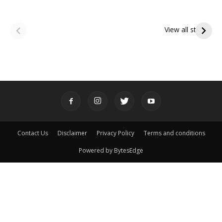
ఆషాఢ అమావాస్య:
ఆషాఢ పౌర్ణమి 2026:
పితృదేవతల ఆశీర్వాదం
ఇంద్రకీలాద్రి గిరి ప్రదక్షిణ
View all stories
పొందే పవిత్ర రోజు
Contact Us
Disclaimer
Privacy Policy
Terms and conditions
Powered by BytesEdge