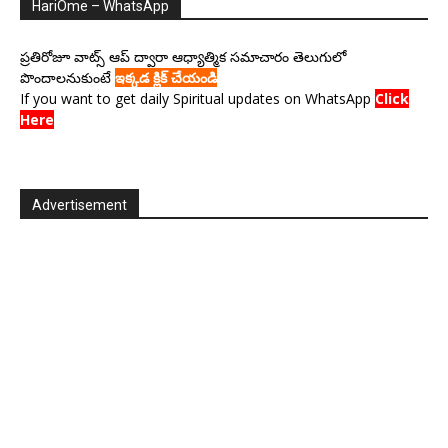
HariOme – WhatsApp
ప్రతిరోజూ వాట్స్ ఆప్ ద్వారా ఆధ్యాత్మిక సమాచారం తెలుగులో
పొందాలనుకుంటే
ఇక్కడ క్లిక్ చేయండి
If you want to get daily Spiritual updates on WhatsApp
Click
Here
Advertisement