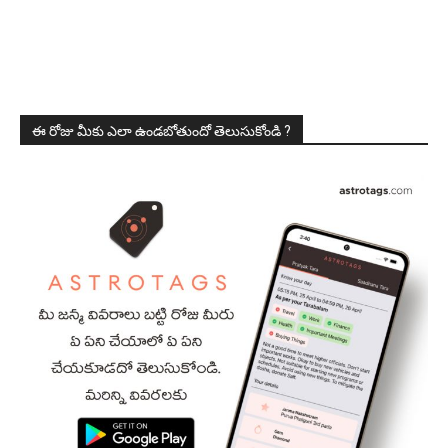
ఈ రోజు మీకు ఎలా ఉండబోతుందో తెలుసుకోండి ?