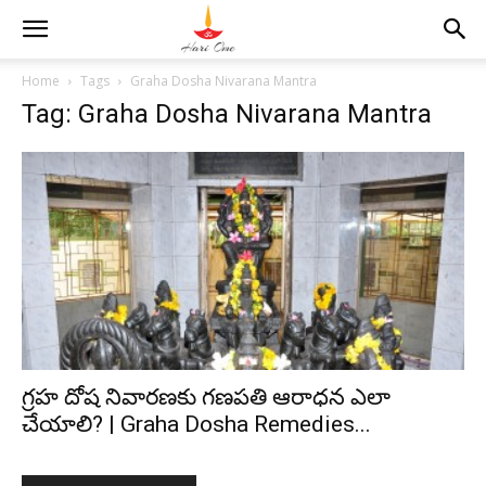
Home
Tags
Graha Dosha Nivarana Mantra
Tag: Graha Dosha Nivarana Mantra
గ్రహ దోష నివారణకు గణపతి ఆరాధన ఎలా
చేయాలి? | Graha Dosha Remedies...