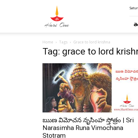
Hari
Satur
Ome
తె
Home
Tags
Grace to lord krishna
Tag: grace to lord kris
ఋణ విమోచన నృసింహ స్తోత్రం | Sri
Narasimha Runa Vimochana
Stotram