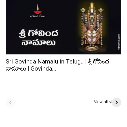
Sri Govinda Namalu in Telugu | శ్రీ గోవింద
నామాలు | Govinda...
ఆషాఢ పౌర్ణమి 2026:
Tholi Ekadashi
ఇంద్రకీలాద్రి గిరి ప్రదక్షిణ
Shubhakanshalu
View all stories
Tholi
రా
Ekadashi
క
Shubhakanshalu
ద
మ