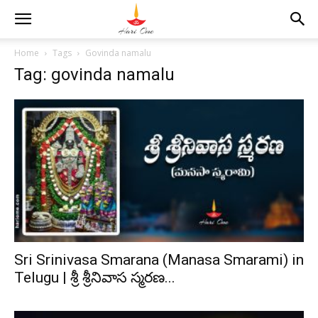
Home
Tags
Govinda namalu
Tag: govinda namalu
Sri Srinivasa Smarana (Manasa Smarami) in
Telugu | శ్రీ శ్రీనివాస స్మరణ...