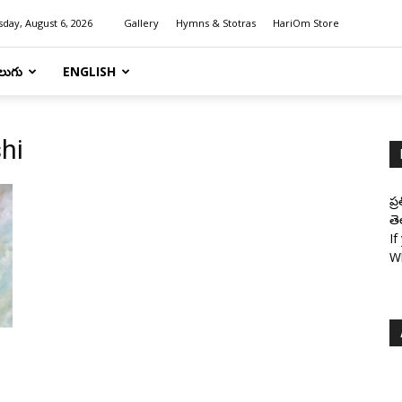
day, August 6, 2026
Gallery
Hymns & Stotras
HariOm Store
లుగు
ENGLISH
hi
ప్
తె
If
W