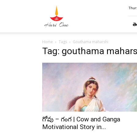
Hari
Thurs
Ome
తె
Home
Tags
Gouthama maharshi
Tag: gouthama mahars
గోవు – గంగ | Cow and Ganga
Motivational Story in...