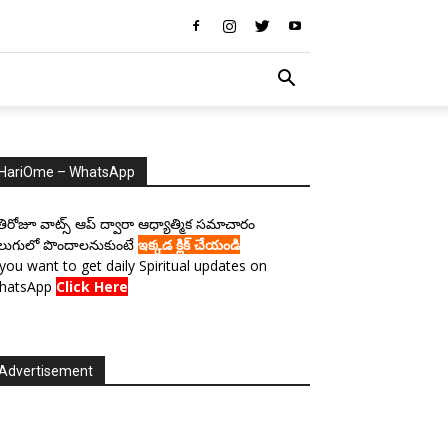
HariOme – WhatsApp
రతిరోజూ వాట్స్ ఆప్ ద్వారా ఆధ్యాత్మిక సమాచారం
లుగులో పొందాలనుకుంటే
ఇక్కడ క్లిక్ చేయండి
 you want to get daily Spiritual updates on
hatsApp
Click Here
Advertisement