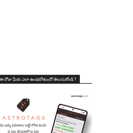
ఈ రోజు మీకు ఎలా ఉండబోతుందో తెలుసుకోండి ?