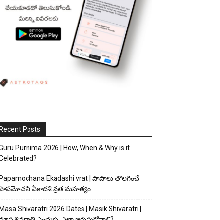
Recent Posts
Guru Purnima 2026 | How, When & Why is it
Celebrated?
Papamochana Ekadashi vrat | పాపాలు తొలగించే
పాపమోచని ఏకాదశి వ్రత మహత్యం
Masa Shivaratri 2026 Dates | Masik Shivaratri |
మాస శివరాత్రి ఎందుకు, ఎలా జరుపుకోవాలి?