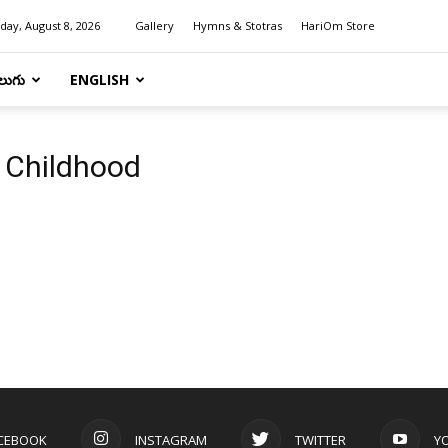
day, August 8, 2026
Gallery
Hymns & Stotras
HariOm Store
లుగు
ENGLISH
 Childhood
|
CEBOOK
INSTAGRAM
TWITTER
Y