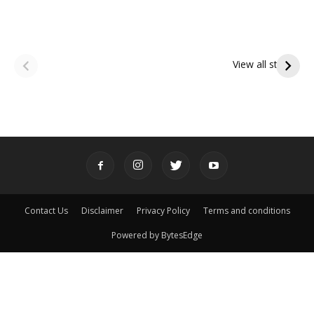
ఆషాఢ అమావాస్య:
ఆషాఢ పౌర్ణమి 2026:
పితృదేవతల ఆశీర్వాదం
ఇంద్రకీలాద్రి గిరి ప్రదక్షిణ
View all stories
పొందే పవిత్ర రోజు
Contact Us
Disclaimer
Privacy Policy
Terms and conditions
Powered by BytesEdge