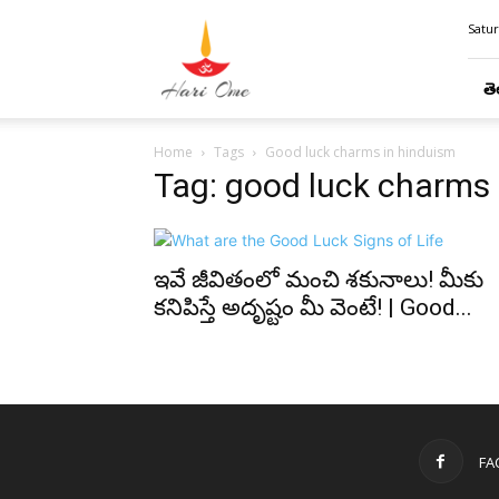
Hari
Satur
Ome
తె
Home
Tags
Good luck charms in hinduism
Tag: good luck charms 
ఇవే జీవితంలో మంచి శకునాలు! మీకు
కనిపిస్తే అదృష్టం మీ వెంటే! | Good...
FA