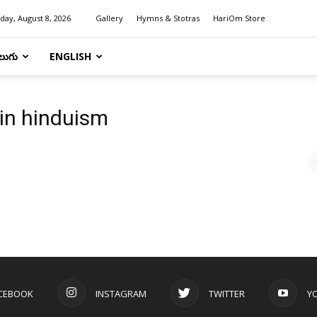
day, August 8, 2026
Gallery
Hymns & Stotras
HariOm Store
లుగు
ENGLISH
in hinduism
CEBOOK
INSTAGRAM
TWITTER
Y