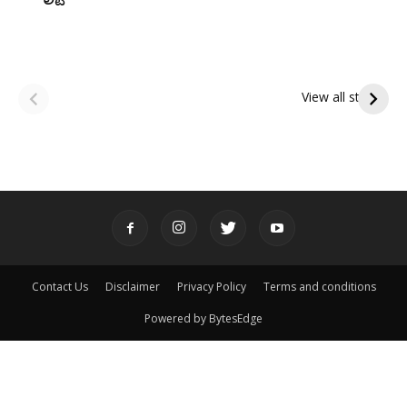
ఆషాఢ అమావాస్య:
ఆషాఢ పౌర్ణమి 2026:
పితృదేవతల ఆశీర్వాదం
ఇంద్రకీలాద్రి గిరి ప్రదక్షిణ
View all stories
పొందే పవిత్ర రోజు
Contact Us
Disclaimer
Privacy Policy
Terms and conditions
Powered by BytesEdge