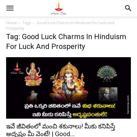
Home
Tags
Good Luck Charms In Hinduism For Luck And
Prosperity
Tag: Good Luck Charms In Hinduism
For Luck And Prosperity
ఇవే జీవితంలో మంచి శకునాలు! మీకు కనిపిస్తే
అదృష్టం మీ వెంటే! | Good...