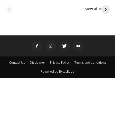
ఆషాఢ అమావాస్య:
ఆషాఢ పౌర్ణమి 2026:
పితృదేవతల ఆశీర్వాదం
ఇంద్రకీలాద్రి గిరి ప్రదక్షిణ
View all stories
పొందే పవిత్ర రోజు
Contact Us
Disclaimer
Privacy Policy
Terms and conditions
Powered by BytesEdge