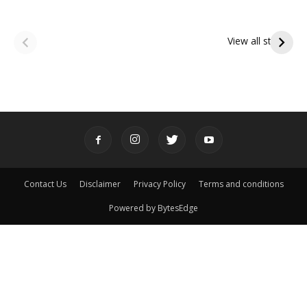
ఆషాఢ అమావాస్య:
ఆషాఢ పౌర్ణమి 2026:
పితృదేవతల ఆశీర్వాదం
ఇంద్రకీలాద్రి గిరి ప్రదక్షిణ
View all stories
పొందే పవిత్ర రోజు
Contact Us
Disclaimer
Privacy Policy
Terms and conditions
Powered by BytesEdge