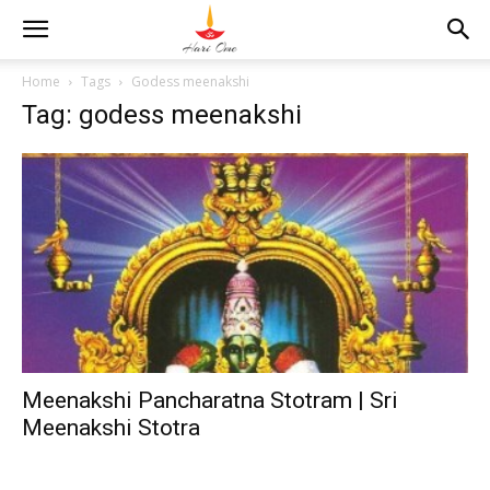
Home
Tags
Godess meenakshi
Tag: godess meenakshi
Meenakshi Pancharatna Stotram | Sri
Meenakshi Stotra