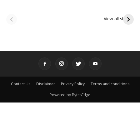
ఆషాఢ అమావాస్య:
ఆషాఢ పౌర్ణమి 2026:
పితృదేవతల ఆశీర్వాదం
ఇంద్రకీలాద్రి గిరి ప్రదక్షిణ
View all stories
పొందే పవిత్ర రోజు
Contact Us
Disclaimer
Privacy Policy
Terms and conditions
Powered by BytesEdge